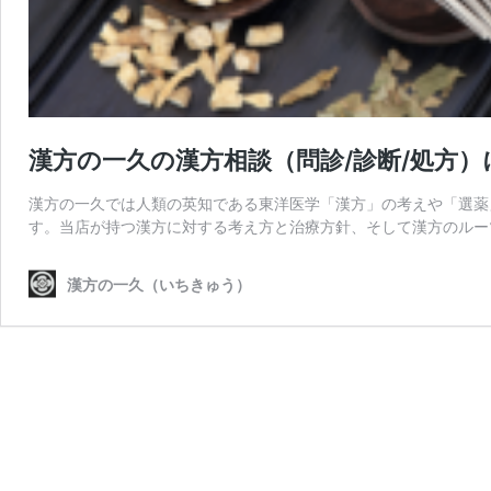
漢方の一久の漢方相談（問診/診断/処方）
漢方の一久では人類の英知である東洋医学「漢方」の考えや「選薬
す。当店が持つ漢方に対する考え方と治療方針、そして漢方のルー
漢方の一久（いちきゅう）