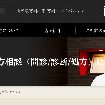
山形県寒河江市 寒河江バイパスすぐ
方について
店主紹介
ご相談の
方相談（問診/診断/処方）
/処方）について