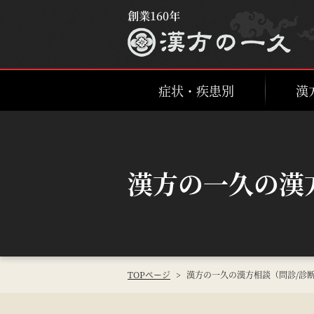
症状・疾患別
漢
漢方の一久の漢
TOPページ
>
漢方の一久の漢方相談（問診/診断