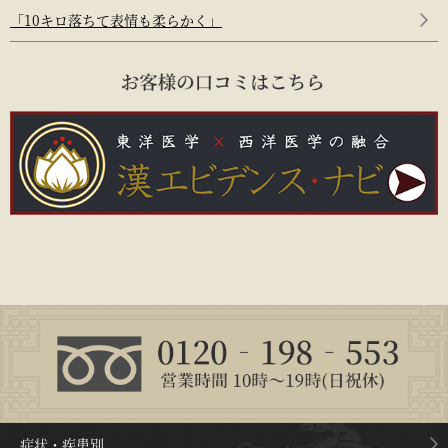
「10キロ落ちて表情も柔らかく」
症状・疾患別