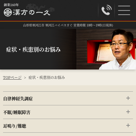
山形県寒河江市 寒河江バイパスすぐ 営業時間 10時～19時(日祝休)
症状・疾患別のお悩み
TOPページ
>
症状・疾患別のお悩み
自律神経失調症
不眠/睡眠障害
耳鳴り/難聴