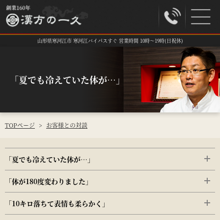
山形県寒河江市 寒河江バイパスすぐ 営業時間 10時～19時(日祝休)
「夏でも冷えていた体が…」
TOPページ
>
お客様との対談
「夏でも冷えていた体が…」
「体が180度変わりました」
「10キロ落ちて表情も柔らかく」